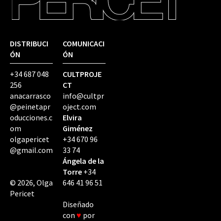
DISTRIBUCI
COMUNICACI
ÓN
ÓN
+34 687 048
CULTPROJE
256
CT
anacarrasco
info@cultpr
@peinetapr
oject.com
oducciones.c
Elvira
om
Giménez
olgapericet
+34 670 96
@gmail.com
33 74
Ángela de la
Torre
+34
© 2026, Olga
646 41 96 51
Pericet
Diseñado
con
♥
por