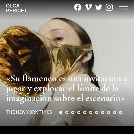
OLGA
PERICET
«Su flamenco es una invitación a
jugar y explorar el límite de la
imaginación sobre el escenario»
THE NEW YORK TIMES